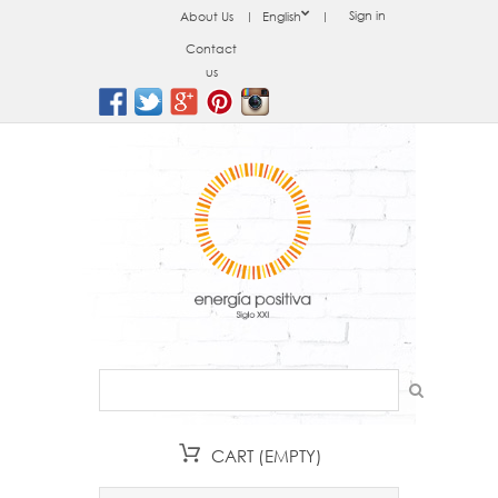
Sign in
About Us
English
Contact
us
CART
(EMPTY)