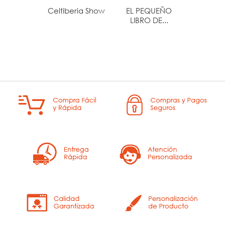
Celtiberia Show
EL PEQUEÑO
LA BUS
LIBRO DE...
DE S