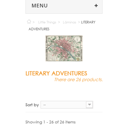
MENU
>
Little Things
>
Láminas
>
LITERARY
ADVENTURES
LITERARY ADVENTURES
There are 26 products.
Sort by
--
Showing 1 - 26 of 26 items