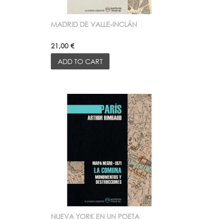
MADRID DE VALLE-INCLÁN
21,00 €
ADD TO CART
NUEVA YORK EN UN POETA