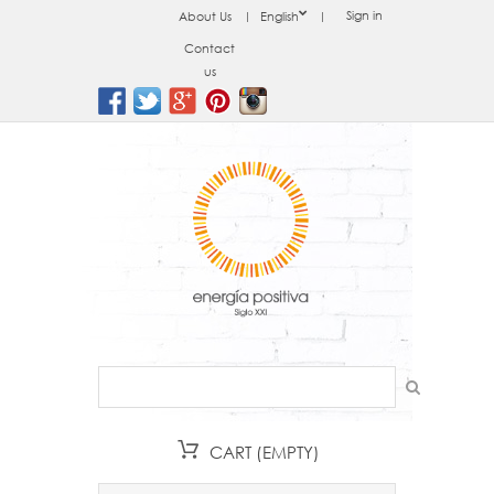
Sign in
About Us
English
Contact
us
CART
(EMPTY)