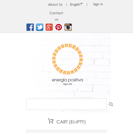
Sign in
About Us
English
Contact
us
CART
(EMPTY)