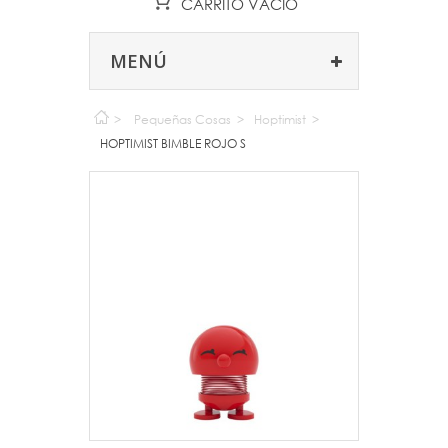
CARRITO
VACÍO
MENÚ
>
Pequeñas Cosas
>
Hoptimist
>
HOPTIMIST BIMBLE ROJO S