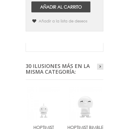
AÑADIR AL CARRITO
Añadir a la lista de deseos
30 ILUSIONES MÁS EN LA
MISMA CATEGORÍA:
HOPTIMIST
HOPTIMIST BIMBLE
HOPTIMIS