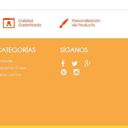
CATEGORÍAS
SÍGANOS
umínate
equeñas Cosas
ibros MAEVA