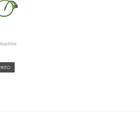
ioptrías
RRITO