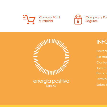
INF
Noved
¡Lo má
Contac
Aviso L
Privac
Términ
Sobre 