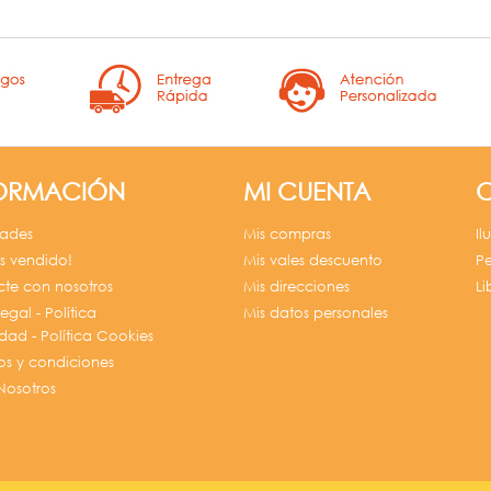
ORMACIÓN
MI CUENTA
ades
Mis compras
Il
s vendido!
Mis vales descuento
P
te con nosotros
Mis direcciones
L
egal - Política
Mis datos personales
idad - Política Cookies
os y condiciones
Nosotros