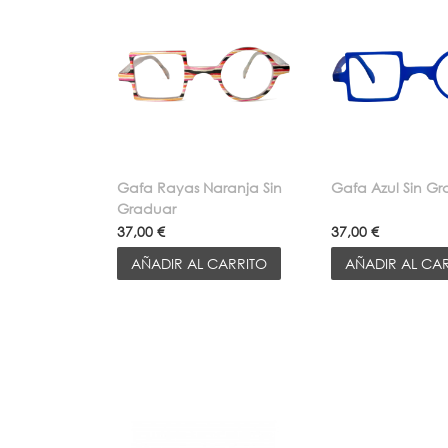
Gafa Rayas Naranja Sin
Gafa Azul Sin G
Graduar
37,00 €
37,00 €
AÑADIR AL CARRITO
AÑADIR AL CA