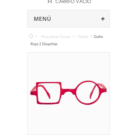
CARRITO
VACÍO
MENÚ
>
Pequeñas Cosas
>
Gafas
>
Gafa
Roja 2 Dioptrías