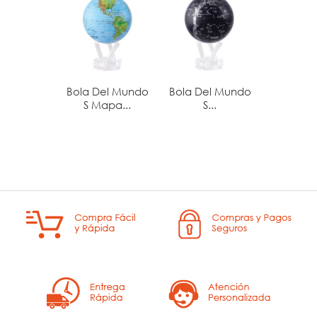
Bola Del Mundo
Bola Del Mundo
Bola De
S Mapa...
S...
M Map