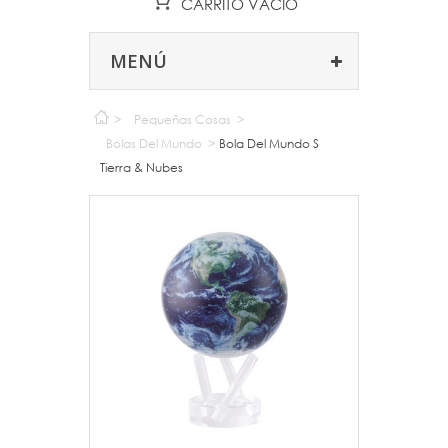
CARRITO
VACÍO
MENÚ
>
Pequeñas Cosas
>
Bolas Del Mundo
>
Bola Del Mundo S
Tierra & Nubes