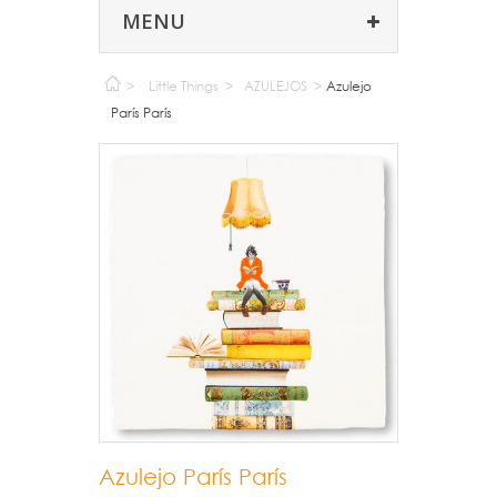
MENU
>
Little Things
>
AZULEJOS
>
Azulejo
París París
Azulejo París París