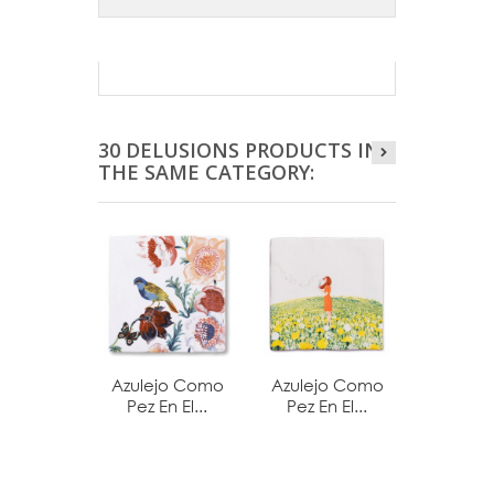
30 DELUSIONS PRODUCTS IN
THE SAME CATEGORY:
Azulejo Como
Azulejo Como
Azulej
Pez En El...
Pez En El...
Pez En 