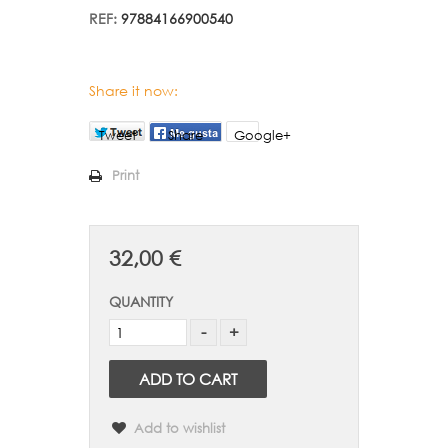
REF:
97884166900540
Share it now:
Tweet
Share
Google+
Print
32,00 €
QUANTITY
ADD TO CART
Add to wishlist