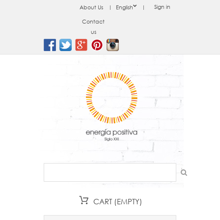
Sign in
About Us
English
Contact
us
CART
(EMPTY)